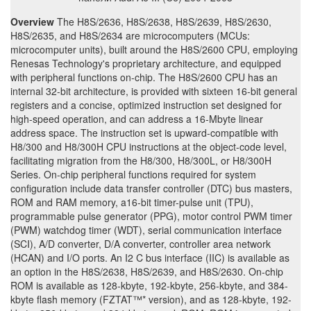
Overview
The H8S/2636, H8S/2638, H8S/2639, H8S/2630,
H8S/2635, and H8S/2634 are microcomputers (MCUs:
microcomputer units), built around the H8S/2600 CPU, employing
Renesas Technology's proprietary architecture, and equipped
with peripheral functions on-chip. The H8S/2600 CPU has an
internal 32-bit architecture, is provided with sixteen 16-bit general
registers and a concise, optimized instruction set designed for
high-speed operation, and can address a 16-Mbyte linear
address space. The instruction set is upward-compatible with
H8/300 and H8/300H CPU instructions at the object-code level,
facilitating migration from the H8/300, H8/300L, or H8/300H
Series. On-chip peripheral functions required for system
configuration include data transfer controller (DTC) bus masters,
ROM and RAM memory, a16-bit timer-pulse unit (TPU),
programmable pulse generator (PPG), motor control PWM timer
(PWM) watchdog timer (WDT), serial communication interface
(SCI), A/D converter, D/A converter, controller area network
(HCAN) and I/O ports. An I2 C bus interface (IIC) is available as
an option in the H8S/2638, H8S/2639, and H8S/2630. On-chip
ROM is available as 128-kbyte, 192-kbyte, 256-kbyte, and 384-
kbyte flash memory (FZTAT™* version), and as 128-kbyte, 192-