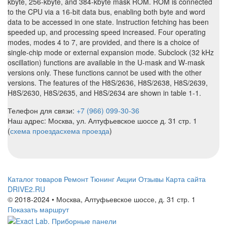
kbyte, 256-kbyte, and 384-kbyte mask ROM. ROM is connected
to the CPU via a 16-bit data bus, enabling both byte and word
data to be accessed in one state. Instruction fetching has been
speeded up, and processing speed increased. Four operating
modes, modes 4 to 7, are provided, and there is a choice of
single-chip mode or external expansion mode. Subclock (32 kHz
oscillation) functions are available in the U-mask and W-mask
versions only. These functions cannot be used with the other
versions. The features of the H8S/2636, H8S/2638, H8S/2639,
H8S/2630, H8S/2635, and H8S/2634 are shown in table 1-1.
Телефон для связи:
+7 (966) 099-30-36
Наш адрес: Москва, ул. Алтуфьевское шоссе д. 31 стр. 1
(
схема проезда
схема проезда
)
Каталог товаров
Ремонт
Тюнинг
Акции
Отзывы
Карта сайта
DRIVE2.RU
© 2018-2024 • Москва,
Алтуфьевское шоссе
,
д. 31 стр. 1
Показать маршрут