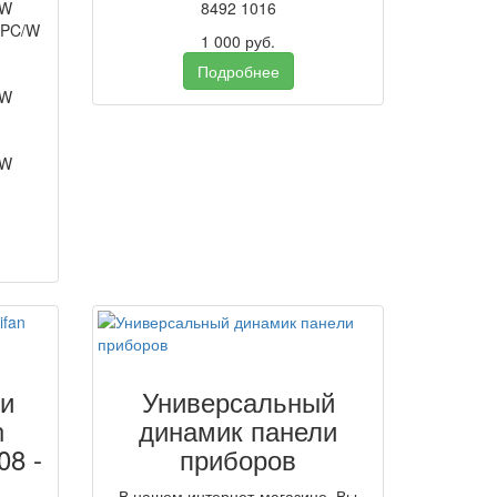
/W
8492 1016
0PC/W
1 000
руб.
Подробнее
/W
/W
и
Универсальный
n
динамик панели
08 -
приборов
В нашем интернет-магазине, Вы