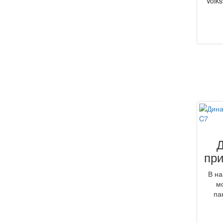
Volk
при
В на
м
па