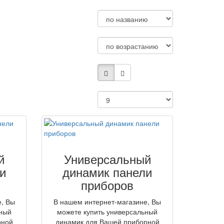
й
Универсальный
и
динамик панели
приборов
е, Вы
В нашем интернет-магазине, Вы
ьный
можете купить универсальный
рной
динамик для Вашей приборной