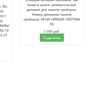
можете купить универсальный
е, Вы
динамик для панели приборов.
ля
Номер динамика панели
no I
приборов: 09125 UNIQUE US3750A
ер
50
BeStar
04.12
1 000
руб.
R3 LF
Подробнее