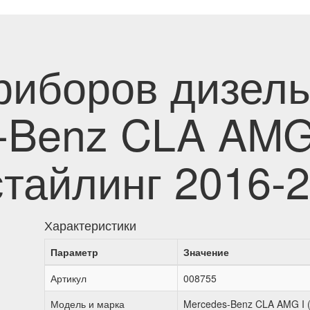
риборов дизел
-Benz CLA AMG 
стайлинг 2016-
Характеристики
Параметр
Значение
Артикул
008755
Модель и марка
Mercedes-Benz CLA AMG I (