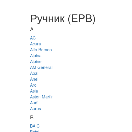
⁠Ручник (EPB)
A
AC
Acura
Alfa Romeo
Alpina
Alpine
AM General
Apal
Ariel
Aro
Asia
Aston Martin
Audi
Aurus
B
BAIC
Bajaj