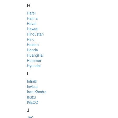
H
Hafei
Haima
Haval
Hawtai
Hindustan
Hino
Holden
Honda
HuangHai
Hummer
Hyundai
I
Infiniti
Invicta
Iran Khodro
Isuzu
IVECO
J
JAC