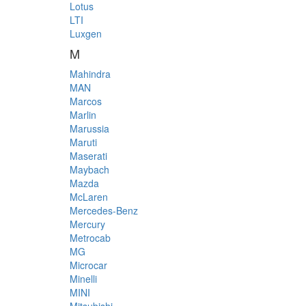
Lotus
LTI
Luxgen
M
Mahindra
MAN
Marcos
Marlin
Marussia
Maruti
Maserati
Maybach
Mazda
McLaren
Mercedes-Benz
Mercury
Metrocab
MG
Microcar
Minelli
MINI