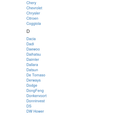
Chery
Chevrolet
Chrysler
Citroen
Coggiola
D
Dacia
Dadi
Daewoo
Daihatsu
Daimler
Dallara
Datsun
De Tomaso
Derways
Dodge
DongFeng
Donkervoort
Donninvest
DS
DW Hower