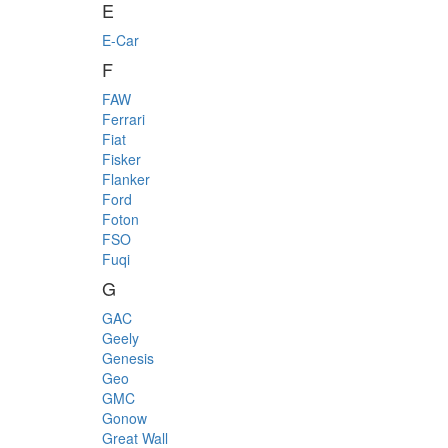
E
E-Car
F
FAW
Ferrari
Fiat
Fisker
Flanker
Ford
Foton
FSO
Fuqi
G
GAC
Geely
Genesis
Geo
GMC
Gonow
Great Wall