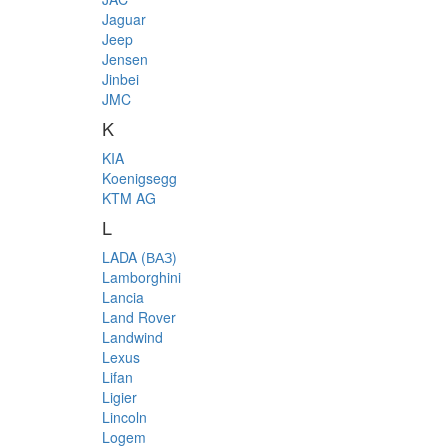
Jaguar
Jeep
Jensen
Jinbei
JMC
K
KIA
Koenigsegg
KTM AG
L
LADA (ВАЗ)
Lamborghini
Lancia
Land Rover
Landwind
Lexus
Lifan
Ligier
Lincoln
Logem