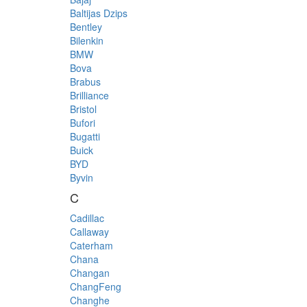
Baltijas Dzips
Bentley
Bilenkin
BMW
Bova
Brabus
Brilliance
Bristol
Bufori
Bugatti
Buick
BYD
Byvin
C
Cadillac
Callaway
Caterham
Chana
Changan
ChangFeng
Changhe