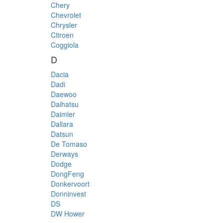
Chery
Chevrolet
Chrysler
Citroen
Coggiola
D
Dacia
Dadi
Daewoo
Daihatsu
Daimler
Dallara
Datsun
De Tomaso
Derways
Dodge
DongFeng
Donkervoort
Donninvest
DS
DW Hower