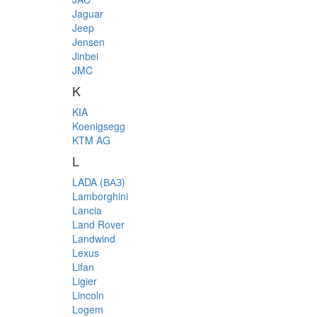
Jaguar
Jeep
Jensen
Jinbei
JMC
K
KIA
Koenigsegg
KTM AG
L
LADA (ВАЗ)
Lamborghini
Lancia
Land Rover
Landwind
Lexus
Lifan
Ligier
Lincoln
Logem