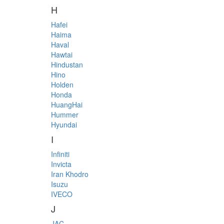
H
Hafei
Haima
Haval
Hawtai
Hindustan
Hino
Holden
Honda
HuangHai
Hummer
Hyundai
I
Infiniti
Invicta
Iran Khodro
Isuzu
IVECO
J
JAC