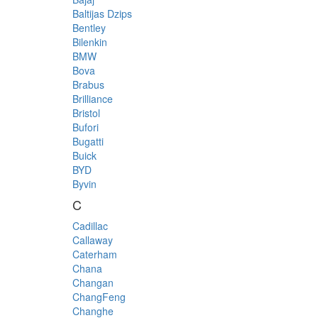
Baltijas Dzips
Bentley
Bilenkin
BMW
Bova
Brabus
Brilliance
Bristol
Bufori
Bugatti
Buick
BYD
Byvin
C
Cadillac
Callaway
Caterham
Chana
Changan
ChangFeng
Changhe