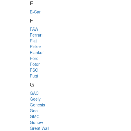
E
E-Car
F
FAW
Ferrari
Fiat
Fisker
Flanker
Ford
Foton
FSO
Fuqi
G
GAC
Geely
Genesis
Geo
GMC
Gonow
Great Wall