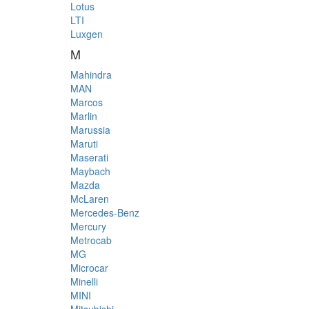
Lotus
LTI
Luxgen
M
Mahindra
MAN
Marcos
Marlin
Marussia
Maruti
Maserati
Maybach
Mazda
McLaren
Mercedes-Benz
Mercury
Metrocab
MG
Microcar
Minelli
MINI