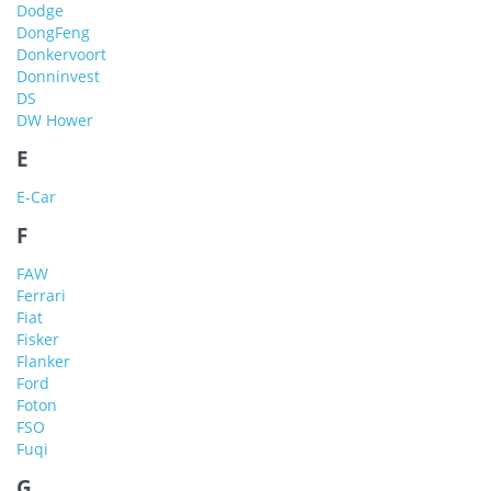
Dodge
DongFeng
Donkervoort
Donninvest
DS
DW Hower
E
E-Car
F
FAW
Ferrari
Fiat
Fisker
Flanker
Ford
Foton
FSO
Fuqi
G