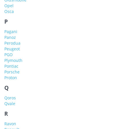
Opel
Osca
P
Pagani
Panoz
Perodua
Peugeot
PGO
Plymouth
Pontiac
Porsche
Proton
Q
Qoros
Qvale
R
Ravon