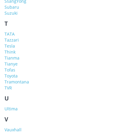
SsangYong
Subaru
Suzuki
T
TATA
Tazzari
Tesla
Think
Tianma
Tianye
Tofas
Toyota
Tramontana
TVR
U
Ultima
V
Vauxhall