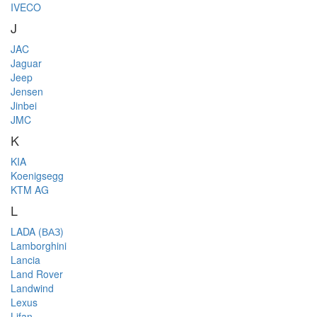
IVECO
J
JAC
Jaguar
Jeep
Jensen
Jinbei
JMC
K
KIA
Koenigsegg
KTM AG
L
LADA (ВАЗ)
Lamborghini
Lancia
Land Rover
Landwind
Lexus
Lifan