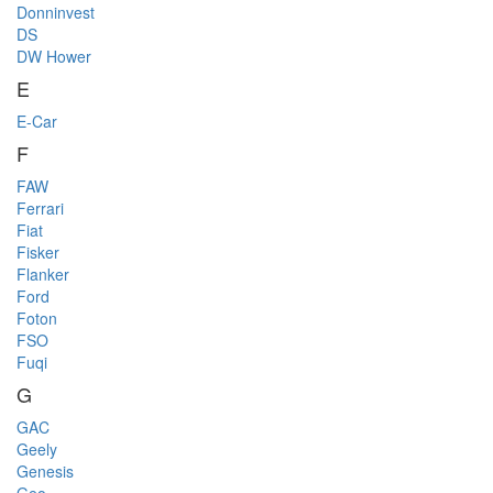
Donninvest
DS
DW Hower
E
E-Car
F
FAW
Ferrari
Fiat
Fisker
Flanker
Ford
Foton
FSO
Fuqi
G
GAC
Geely
Genesis