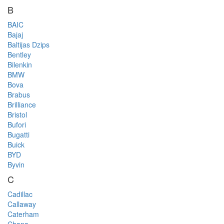
B
BAIC
Bajaj
Baltijas Dzips
Bentley
Bilenkin
BMW
Bova
Brabus
Brilliance
Bristol
Bufori
Bugatti
Buick
BYD
Byvin
C
Cadillac
Callaway
Caterham