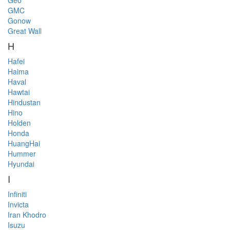
Geo
GMC
Gonow
Great Wall
H
Hafei
Haima
Haval
Hawtai
Hindustan
Hino
Holden
Honda
HuangHai
Hummer
Hyundai
I
Infiniti
Invicta
Iran Khodro
Isuzu