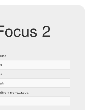
Focus 2
ение
3
ый
ый
яйте у менеджера