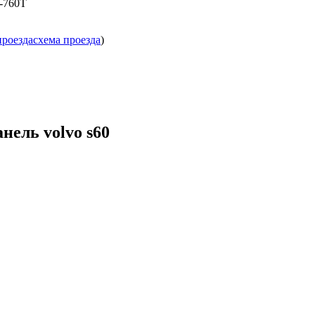
4-760T
проезда
схема проезда
)
нель volvo s60