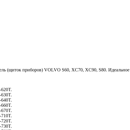
ь (щиток приборов) VOLVO S60, XC70, XC90, S80. Идеальное сос
-620T.
-630T.
-640T.
-660T.
-670T.
-710T.
-720T.
-730T.