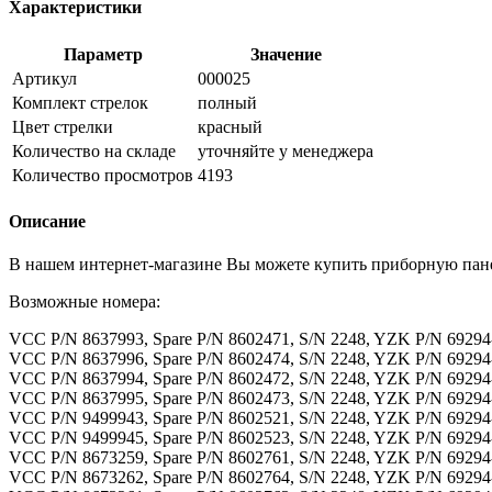
Характеристики
Параметр
Значение
Артикул
000025
Комплект стрелок
полный
Цвет стрелки
красный
Количество на складе
уточняйте у менеджера
Количество просмотров
4193
Описание
В нашем интернет-магазине Вы можете купить приборную панел
Возможные номера:
VCC P/N 8637993, Spare P/N 8602471, S/N 2248, YZK P/N 69294
VCC P/N 8637996, Spare P/N 8602474, S/N 2248, YZK P/N 69294
VCC P/N 8637994, Spare P/N 8602472, S/N 2248, YZK P/N 69294
VCC P/N 8637995, Spare P/N 8602473, S/N 2248, YZK P/N 69294
VCC P/N 9499943, Spare P/N 8602521, S/N 2248, YZK P/N 69294
VCC P/N 9499945, Spare P/N 8602523, S/N 2248, YZK P/N 69294
VCC P/N 8673259, Spare P/N 8602761, S/N 2248, YZK P/N 69294
VCC P/N 8673262, Spare P/N 8602764, S/N 2248, YZK P/N 69294