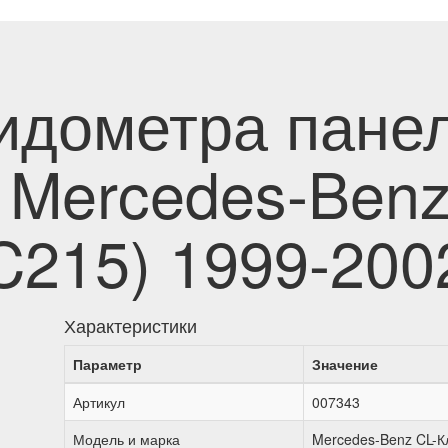
идометра пане
 Mercedes-Benz
(C215) 1999-200
Характеристики
Параметр
Значение
Артикул
007343
Модель и марка
Mercedes-Benz CL-Кл