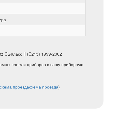
ера
 CL-Класс II (C215) 1999-2002
 лампы панели приборов в вашу приборную
схема проезда
схема проезда
)