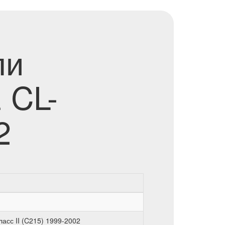
ли
 CL-
2
асс II (C215) 1999-2002