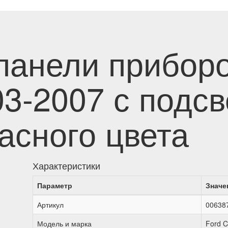
панели приборо
3-2007 с подсв
асного цвета
Характеристики
Параметр
Значе
Артикул
00638
Модель и марка
Ford C