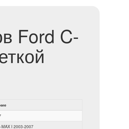
в Ford C-
еткой
ние
7
-MAX I 2003-2007