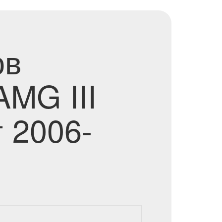
ов
AMG III
 2006-