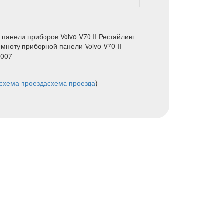
панели приборов Volvo V70 II Рестайлинг
емноту приборной панели Volvo V70 II
2007
схема проезда
схема проезда
)