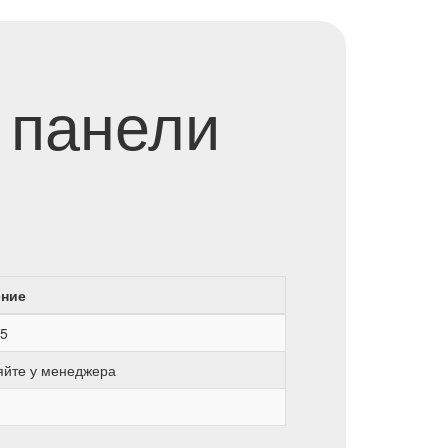
 панели
ение
5
яйте у менеджера