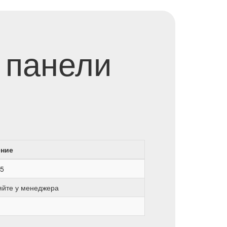
 панели
ение
5
яйте у менеджера