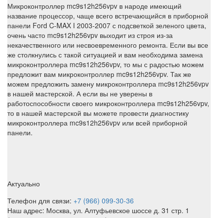
Микроконтроллер mc9s12h256vpv в народе имеющий
название процессор, чаще всего встречающийся в приборной
панели Ford C-MAX I 2003-2007 с подсветкой зеленого цвета,
очень часто mc9s12h256vpv выходит из строя из-за
некачественного или несвоевременного ремонта. Если вы все
же столкнулись с такой ситуацией и вам необходима замена
микроконтроллера mc9s12h256vpv, то мы с радостью можем
предложит вам микроконтроллер mc9s12h256vpv. Так же
можем предложить замену микроконтроллера mc9s12h256vpv
в нашей мастерской. А если вы не уверены в
работоспособности своего микроконтроллера mc9s12h256vpv,
то в нашей мастерской вы можете провести диагностику
микроконтроллера mc9s12h256vpv или всей приборной
панели.
Актуально
Телефон для связи:
+7 (966) 099-30-36
Наш адрес: Москва, ул. Алтуфьевское шоссе д. 31 стр. 1