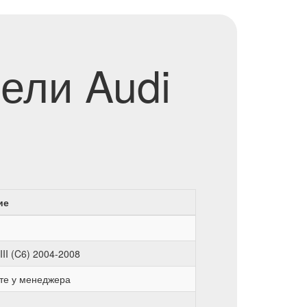
ели Audi
ие
III (C6) 2004-2008
те у менеджера