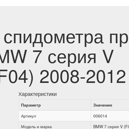
 спидометра п
MW 7 серия V
F04) 2008-2012
Характеристики
Параметр
Значение
Артикул
006014
Модель и марка
BMW 7 серия V (F