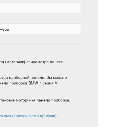
джера
од (моторчик) спидометра панели
метра приборной панели, Вы можете
анели приборов BMW 7 серия V
становке моторчика панели приборов.
схема проезда
схема проезда
)