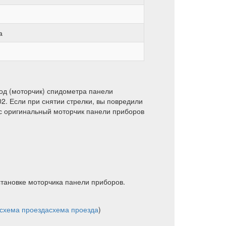
а
од (моторчик) спидометра панели
2. Если при снятии стрелки, вы повредили
с оригинальный моторчик панели приборов
становке моторчика панели приборов.
схема проезда
схема проезда
)