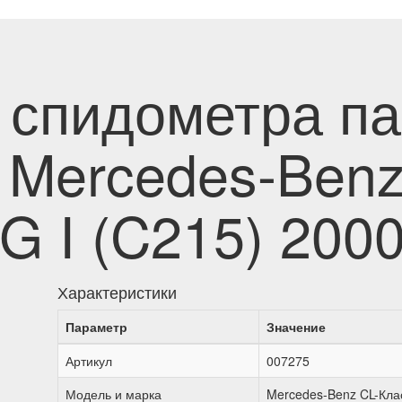
 спидометра п
 Mercedes-Benz
G I (C215) 200
Характеристики
Параметр
Значение
Артикул
007275
Модель и марка
Mercedes-Benz CL-Кла