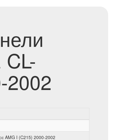
анели
 CL-
0-2002
сс AMG I (C215) 2000-2002