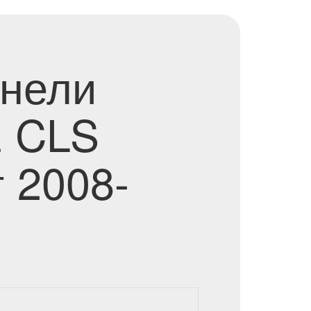
анели
z CLS
 2008-