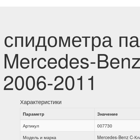
 спидометра п
 Mercedes-Benz
) 2006-2011
Характеристики
Параметр
Значение
Артикул
007730
Модель и марка
Mercedes-Benz C-Кла