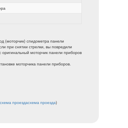
ера
од (моторчик) спидометра панели
сли при снятии стрелки, вы повредили
с оригинальный моторчик панели приборов
становке моторчика панели приборов.
схема проезда
схема проезда
)