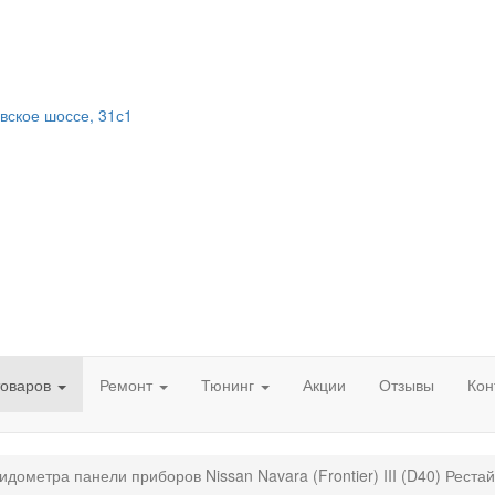
вское шоссе, 31с1
товаров
Ремонт
Тюнинг
Акции
Отзывы
Кон
идометра панели приборов Nissan Navara (Frontier) III (D40) Реста