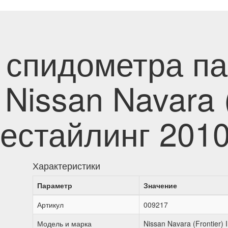
 спидометра п
Nissan Navara (
 Рестайлинг 201
Характеристики
Параметр
Значение
Артикул
009217
Модель и марка
Nissan Navara (Frontier) 