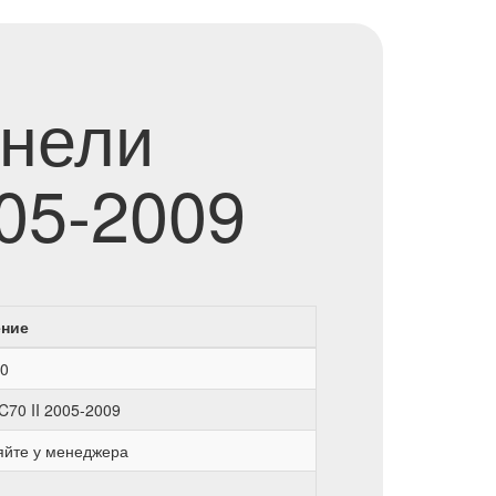
анели
005-2009
ение
0
 C70 II 2005-2009
яйте у менеджера