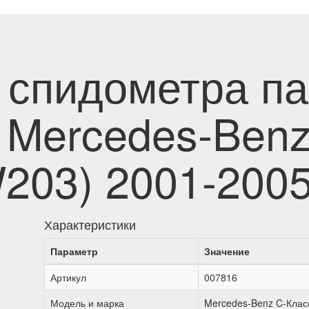
 спидометра п
 Mercedes-Benz
W203) 2001-200
Характеристики
Параметр
Значение
Артикул
007816
Модель и марка
Mercedes-Benz C-Клас