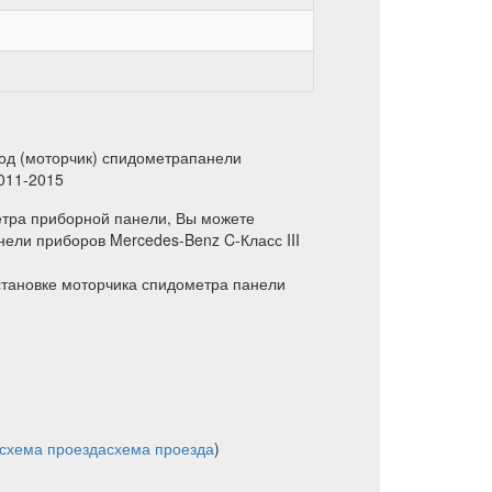
од (моторчик) спидометрапанели
2011-2015
етра приборной панели, Вы можете
ели приборов Mercedes-Benz C-Класс III
становке моторчика спидометра панели
схема проезда
схема проезда
)