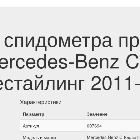
 спидометра п
rcedes-Benz C-
естайлинг 2011
Характеристики
Параметр
Значение
Артикул
007694
Модель и марка
Mercedes-Benz C-Класс II