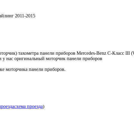
тайлинг 2011-2015
орчик) тахометра панели приборов Mercedes-Benz C-Класс III (
и у нас оригинальный моторчик панели приборов
вке моторчика панели приборов.
проезда
схема проезда
)