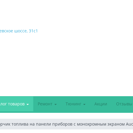
евское шоссе, 31с1
алог товаров
Ремонт
Тюнинг
Акции
Отзывы
рчик топлива на панели приборов с монохромным экраном Audi A6