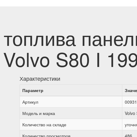
 топлива панел
Volvo S80 I 19
Характеристики
Параметр
Знач
Артикул
00931
Модель и марка
Volvo
Количество на складе
уточн
Количество просмотров
486