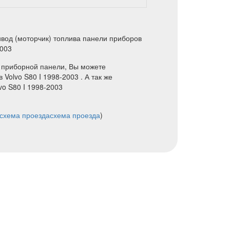
вод (моторчик) топлива панели приборов
2003
а приборной панели, Вы можете
Volvo S80 I 1998-2003 . А так же
vo S80 I 1998-2003
схема проезда
схема проезда
)