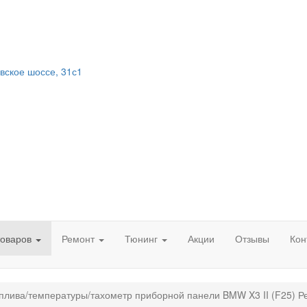
вское шоссе, 31с1
товаров
Ремонт
Тюнинг
Акции
Отзывы
Кон
плива/температуры/тахометр приборной панели BMW X3 II (F25) Р