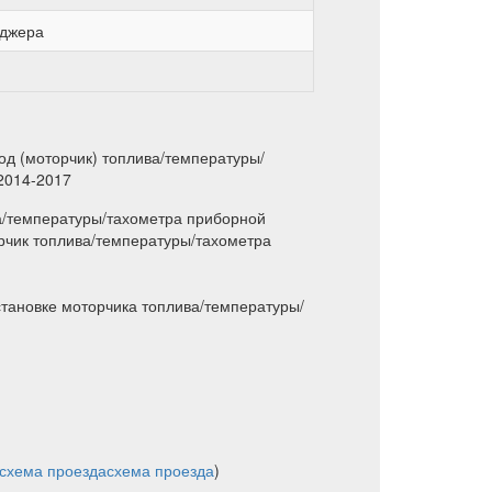
еджера
од (моторчик) топлива/температуры/
2014-2017
ва/температуры/тахометра приборной
рчик топлива/температуры/тахометра
становке моторчика топлива/температуры/
схема проезда
схема проезда
)