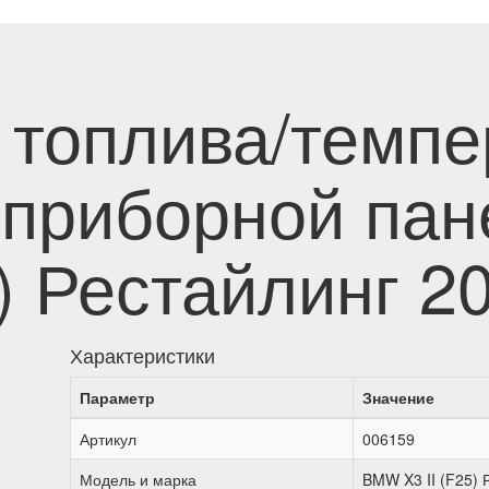
 топлива/темпе
 приборной па
5) Рестайлинг 2
Характеристики
Параметр
Значение
Артикул
006159
Модель и марка
BMW X3 II (F25) 