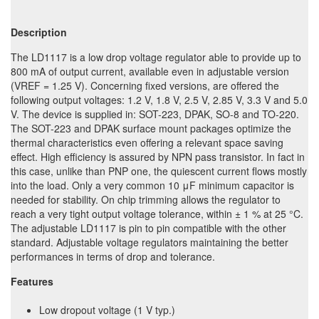
Description
The LD1117 is a low drop voltage regulator able to provide up to
800 mA of output current, available even in adjustable version
(VREF = 1.25 V). Concerning fixed versions, are offered the
following output voltages: 1.2 V, 1.8 V, 2.5 V, 2.85 V, 3.3 V and 5.0
V. The device is supplied in: SOT-223, DPAK, SO-8 and TO-220.
The SOT-223 and DPAK surface mount packages optimize the
thermal characteristics even offering a relevant space saving
effect. High efficiency is assured by NPN pass transistor. In fact in
this case, unlike than PNP one, the quiescent current flows mostly
into the load. Only a very common 10 μF minimum capacitor is
needed for stability. On chip trimming allows the regulator to
reach a very tight output voltage tolerance, within ± 1 % at 25 °C.
The adjustable LD1117 is pin to pin compatible with the other
standard. Adjustable voltage regulators maintaining the better
performances in terms of drop and tolerance.
Features
Low dropout voltage (1 V typ.)