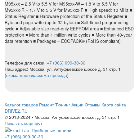
M95xxx – 2.5 V to 5.5 V for M95xxx-W – 1.8 V to 5.5 V for
M95xxx-R – 1.7 V to 5.5 V for M95xxx-F ■ High speed: 10 MHz ■
Status Register ■ Hardware protection of the Status Register ■
Byte and page write (up to 32 bytes) ■ Self-timed programming
cycle ■ Adjustable size read-only EEPROM area ■ Enhanced ESD
protection ■ More than 1 million write cycles ■ More than 40-year
data retention ■ Packages – ECOPACK® (RoHS compliant)
Телефон для связи:
+7 (966) 099-30-36
Наш адрес: Москва, ул. Алтуфьевское шоссе д. 31 стр. 1
(
схема проезда
схема проезда
)
Каталог товаров
Ремонт
Тюнинг
Акции
Отзывы
Карта сайта
DRIVE2.RU
© 2018-2024 • Москва,
Алтуфьевское шоссе
,
д. 31 стр. 1
Показать маршрут
+7 (966) 099-30-36