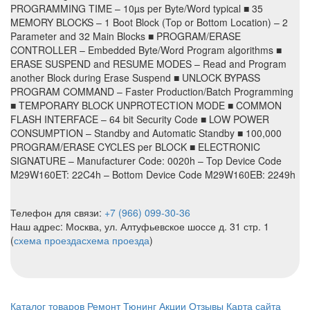
PROGRAMMING TIME – 10µs per Byte/Word typical ■ 35
MEMORY BLOCKS – 1 Boot Block (Top or Bottom Location) – 2
Parameter and 32 Main Blocks ■ PROGRAM/ERASE
CONTROLLER – Embedded Byte/Word Program algorithms ■
ERASE SUSPEND and RESUME MODES – Read and Program
another Block during Erase Suspend ■ UNLOCK BYPASS
PROGRAM COMMAND – Faster Production/Batch Programming
■ TEMPORARY BLOCK UNPROTECTION MODE ■ COMMON
FLASH INTERFACE – 64 bit Security Code ■ LOW POWER
CONSUMPTION – Standby and Automatic Standby ■ 100,000
PROGRAM/ERASE CYCLES per BLOCK ■ ELECTRONIC
SIGNATURE – Manufacturer Code: 0020h – Top Device Code
M29W160ET: 22C4h – Bottom Device Code M29W160EB: 2249h
Телефон для связи:
+7 (966) 099-30-36
Наш адрес: Москва, ул. Алтуфьевское шоссе д. 31 стр. 1
(
схема проезда
схема проезда
)
Каталог товаров
Ремонт
Тюнинг
Акции
Отзывы
Карта сайта