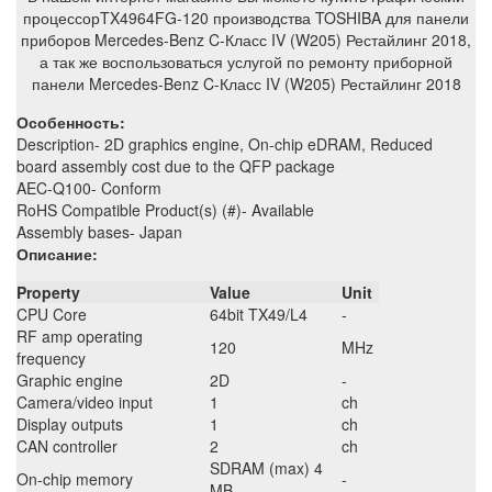
процессорTX4964FG-120 производства TOSHIBA для панели
приборов Mercedes-Benz C-Класс IV (W205) Рестайлинг 2018,
а так же воспользоваться услугой по ремонту приборной
панели Mercedes-Benz C-Класс IV (W205) Рестайлинг 2018
Особенность:
Description- 2D graphics engine, On-chip eDRAM, Reduced
board assembly cost due to the QFP package
AEC-Q100- Conform
RoHS Compatible Product(s) (#)- Available
Assembly bases- Japan
Описание:
Property
Value
Unit
CPU Core
64bit TX49/L4
-
RF amp operating
120
MHz
frequency
Graphic engine
2D
-
Camera/video input
1
ch
Display outputs
1
ch
CAN controller
2
ch
SDRAM (max) 4
On-chip memory
-
MB