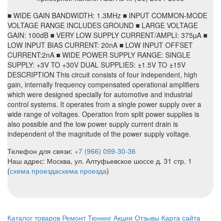
■ WIDE GAIN BANDWIDTH: 1.3MHz ■ INPUT COMMON-MODE
VOLTAGE RANGE INCLUDES GROUND ■ LARGE VOLTAGE
GAIN: 100dB ■ VERY LOW SUPPLY CURRENT/AMPLI: 375µA ■
LOW INPUT BIAS CURRENT: 20nA ■ LOW INPUT OFFSET
CURRENT:2nA ■ WIDE POWER SUPPLY RANGE: SINGLE
SUPPLY: +3V TO +30V DUAL SUPPLIES: ±1.5V TO ±15V
DESCRIPTION This circuit consists of four independent, high
gain, internally frequency compensated operational amplifiers
which were designed specially for automotive and industrial
control systems. It operates from a single power supply over a
wide range of voltages. Operation from split power supplies is
also possible and the low power supply current drain is
independent of the magnitude of the power supply voltage.
Телефон для связи:
+7 (966) 099-30-36
Наш адрес: Москва, ул. Алтуфьевское шоссе д. 31 стр. 1
(
схема проезда
схема проезда
)
Каталог товаров
Ремонт
Тюнинг
Акции
Отзывы
Карта сайта