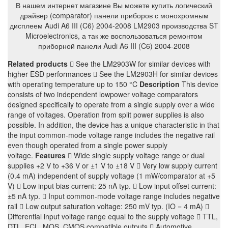
В нашем интернет магазине Вы можете купить логический
драйвер (comparator) панели приборов с монохромным
дисплеем Audi A6 III (C6) 2004-2008 LM2903 производства ST
Microelectronics, а так же воспользоваться ремонтом
приборной панели Audi A6 III (C6) 2004-2008
Related products
 See the LM2903W for similar devices with
higher ESD performances  See the LM2903H for similar devices
with operating temperature up to 150 °C
Description
This device
consists of two independent lowpower voltage comparators
designed specifically to operate from a single supply over a wide
range of voltages. Operation from split power supplies is also
possible. In addition, the device has a unique characteristic in that
the input common-mode voltage range includes the negative rail
even though operated from a single power supply
voltage.
Features
 Wide single supply voltage range or dual
supplies +2 V to +36 V or ±1 V to ±18 V  Very low supply current
(0.4 mA) independent of supply voltage (1 mW/comparator at +5
V)  Low input bias current: 25 nA typ.  Low input offset current:
±5 nA typ.  Input common-mode voltage range includes negative
rail  Low output saturation voltage: 250 mV typ. (IO = 4 mA) 
Differential input voltage range equal to the supply voltage  TTL,
DTL, ECL, MOS, CMOS compatible outputs  Automotive