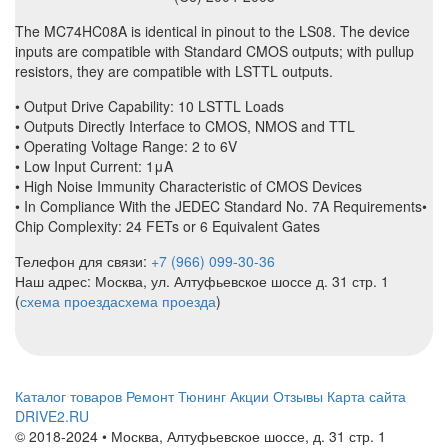
The MC74HC08A is identical in pinout to the LS08. The device
inputs are compatible with Standard CMOS outputs; with pullup
resistors, they are compatible with LSTTL outputs.
• Output Drive Capability: 10 LSTTL Loads
• Outputs Directly Interface to CMOS, NMOS and TTL
• Operating Voltage Range: 2 to 6V
• Low Input Current: 1μA
• High Noise Immunity Characteristic of CMOS Devices
• In Compliance With the JEDEC Standard No. 7A Requirements•
Chip Complexity: 24 FETs or 6 Equivalent Gates
Телефон для связи:
+7 (966) 099-30-36
Наш адрес: Москва, ул. Алтуфьевское шоссе д. 31 стр. 1
(
схема проезда
схема проезда
)
Каталог товаров
Ремонт
Тюнинг
Акции
Отзывы
Карта сайта
DRIVE2.RU
© 2018-2024 • Москва,
Алтуфьевское шоссе
,
д. 31 стр. 1