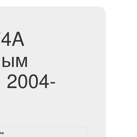
74A
ным
) 2004-
ие