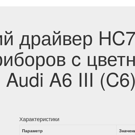
ий драйвер HC
риборов c цвет
Audi A6 III (C6
Характеристики
Параметр
Значен