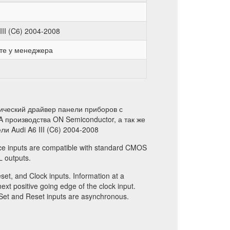
III (C6) 2004-2008
те у менеджера
ический драйвер панели приборов с
 производства ON Semiconductor, а так же
и Audi A6 III (C6) 2004-2008
ice inputs are compatible with standard CMOS
L outputs.
eset, and Clock inputs. Information at a
ext positive going edge of the clock input.
 Set and Reset inputs are asynchronous.