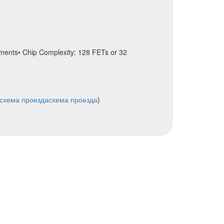
ments• Chip Complexity: 128 FETs or 32
схема проезда
схема проезда
)