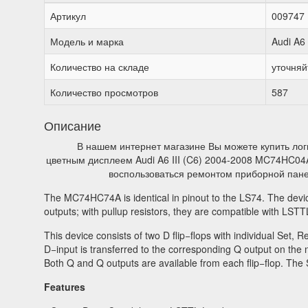
Артикул
009747
Модель и марка
Audi A6 
Количество на складе
уточняй
Количество просмотров
587
Описание
В нашем интернет магазине Вы можете купить лог
цветным дисплеем Audi A6 III (C6) 2004-2008 MC74HC04A
воспользоваться ремонтом приборной панел
The MC74HC74A is identical in pinout to the LS74. The dev
outputs; with pullup resistors, they are compatible with LSTT
This device consists of two D flip−flops with individual Set, R
D−input is transferred to the corresponding Q output on the n
Both Q and Q outputs are available from each flip−flop. The
Features