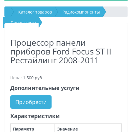
Каталог товаров
Радиокомпоненты
Процессоры
Процессор панели приборов Ford Focus ST II
Процессор панели
Рестайлинг 2008-2011
приборов Ford Focus ST II
Рестайлинг 2008-2011
Цена:
1 500
руб.
Дополнительные услуги
Приобрести
Характеристики
Параметр
Значение