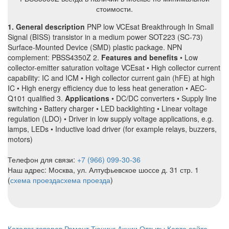
стоимости.
1. General description
PNP low VCEsat Breakthrough In Small
Signal (BISS) transistor in a medium power SOT223 (SC-73)
Surface-Mounted Device (SMD) plastic package. NPN
complement: PBSS4350Z 2.
Features and benefits
• Low
collector-emitter saturation voltage VCEsat • High collector current
capability: IC and ICM • High collector current gain (hFE) at high
IC • High energy efficiency due to less heat generation • AEC-
Q101 qualified 3.
Applications
• DC/DC converters • Supply line
switching • Battery charger • LED backlighting • Linear voltage
regulation (LDO) • Driver in low supply voltage applications, e.g.
lamps, LEDs • Inductive load driver (for example relays, buzzers,
motors)
Телефон для связи:
+7 (966) 099-30-36
Наш адрес: Москва, ул. Алтуфьевское шоссе д. 31 стр. 1
(
схема проезда
схема проезда
)
Каталог товаров
Ремонт
Тюнинг
Акции
Отзывы
Карта сайта