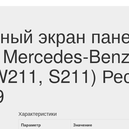
ный экран пан
 Mercedes-Benz
W211, S211) Ре
9
Характеристики
Параметр
Значение