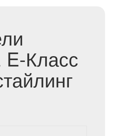
ели
 E-Класс
стайлинг