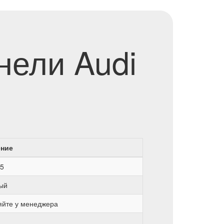
нели Audi
ение
5
ый
яйте у менеджера