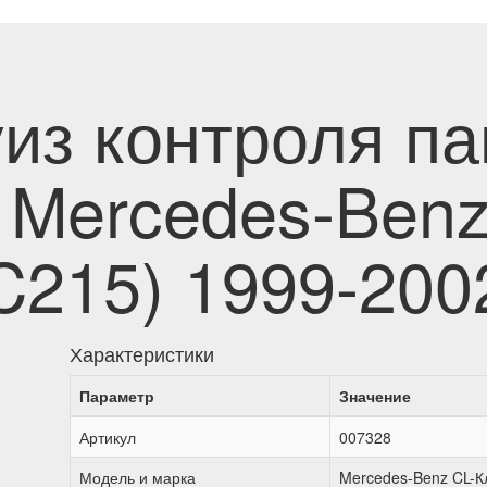
уиз контроля п
 Mercedes-Benz
(C215) 1999-200
Характеристики
Параметр
Значение
Артикул
007328
Модель и марка
Mercedes-Benz CL-Кл