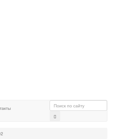
такты
02