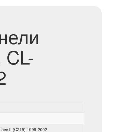
анели
 CL-
2
асс II (C215) 1999-2002