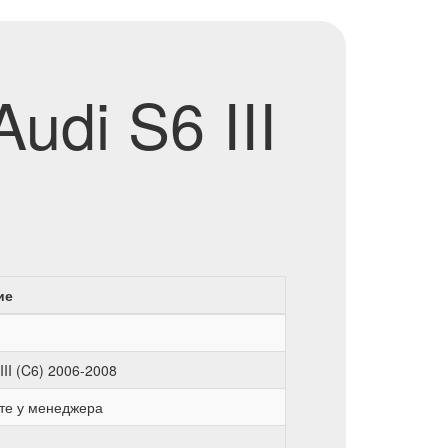
udi S6 III
ие
III (C6) 2006-2008
те у менеджера