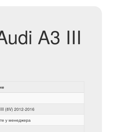
udi A3 III
ие
III (8V) 2012-2016
те у менеджера