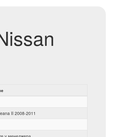
Nissan
ие
Teana II 2008-2011
те у менеджера