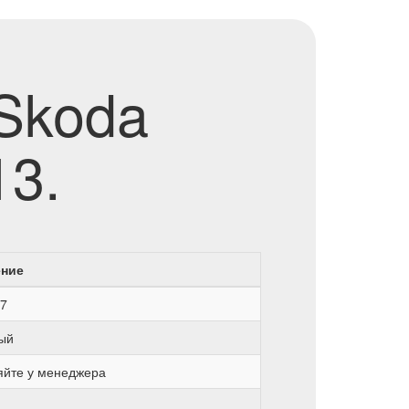
Skoda
13.
ение
7
ый
яйте у менеджера