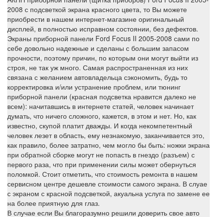
2008 с подсветкой экрана красного цвета, то Вы можете
приобрести в нашем интернет-магазине оригинальный
дисплей, в полностью исправном состоянии, без дефектов.
Экраны приборной панели Ford Focus II 2005-2008 сами по
себе довольно надежные и сделаны с большим запасом
прочности, поэтому причин, по которым они могут выйти из
строя, не так уж много. Самая распространенная из них
связана с желанием автовладельца сэкономить, будь то
корректировка и/или устранение проблем, или тюнинг
приборной панели (красная подсветка нравится далеко не
всем): начитавшись в интернете статей, человек начинает
думать, что ничего сложного, кажется, в этом и нет. Но, как
известно, скупой платит дважды. И когда некомпетентный
человек лезет в область, ему незнакомую, заканчивается это,
как правило, более затратно, чем могло бы быть: ножки экрана
при обратной сборке могут не попасть в гнездо (разъем) с
первого раза, что при применении силы может обернуться
поломкой. Стоит отметить, что стоимость ремонта в нашем
сервисном центре дешевле стоимости самого экрана. В слуае
с экраном с красной подсветкой, акуальна услуга по замене ее
на более приятную для глаз.
В случае если Вы благоразумно решили доверить свое авто