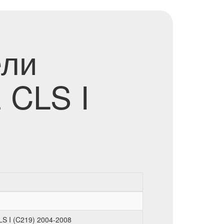
ели
 CLS I
S I (C219) 2004-2008