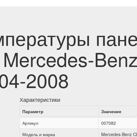
мпературы пан
 Mercedes-Benz
004-2008
Характеристики
Параметр
Значение
Артикул
007082
Модель и марка
Mercedes-Benz CL