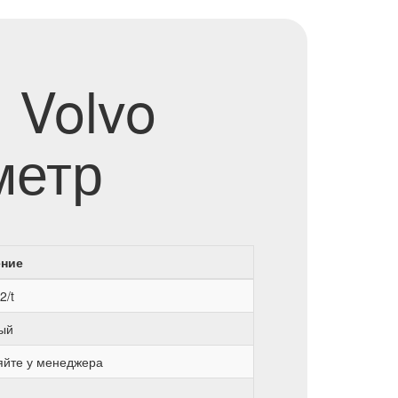
 Volvo
метр
ение
2/t
ый
яйте у менеджера