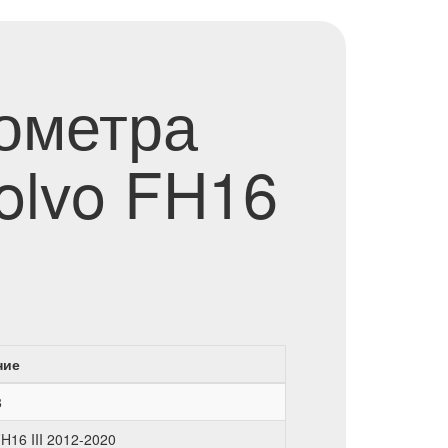
хометра
olvo FH16
ние
8
FH16 III 2012-2020