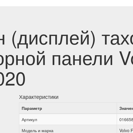
н (дисплей) та
орной панели V
2020
Характеристики
Параметр
Значе
Артикул
01665
Модель и марка
Volvo 